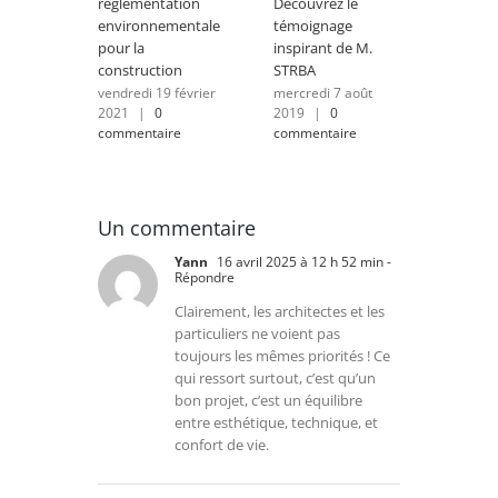
réglementation
Découvrez le
connec
environnementale
témoignage
mardi 6
|
0 c
pour la
inspirant de M.
construction
STRBA
vendredi 19 février
mercredi 7 août
2021
|
0
2019
|
0
commentaire
commentaire
Un commentaire
Yann
16 avril 2025 à 12 h 52 min
-
Répondre
Clairement, les architectes et les
particuliers ne voient pas
toujours les mêmes priorités ! Ce
qui ressort surtout, c’est qu’un
bon projet, c’est un équilibre
entre esthétique, technique, et
confort de vie.