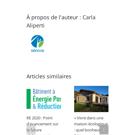
À propos de l'auteur :
Carla
Aliperti
Articles similaires
RE 2020 : Point
« Vivre dans une
Les sy
d’avancement sur
maison écologique
demain 
la future
: quel bonheur ! » –
douche