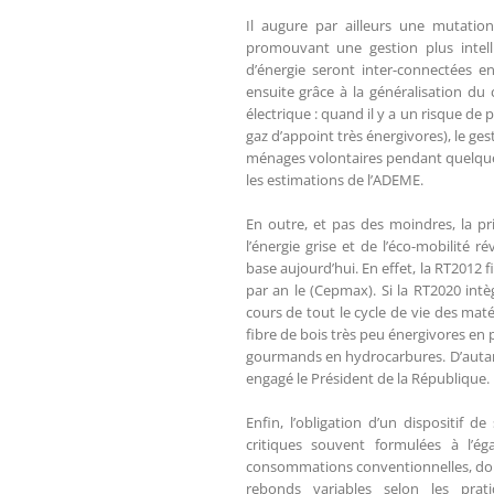
Il augure par ailleurs une mutation
promouvant une gestion plus intell
d’énergie seront inter-connectées en
ensuite grâce à la généralisation d
électrique : quand il y a un risque de
gaz d’appoint très énergivores), le ges
ménages volontaires pendant quelques 
les estimations de l’ADEME.
En outre, et pas des moindres, la pr
l’énergie grise et de l’éco-mobilité 
base aujourd’hui. En effet, la RT201
par an le (Cepmax). Si la RT2020 intèg
cours de tout le cycle de vie des maté
fibre de bois très peu énergivores en
gourmands en hydrocarbures. D’autant
engagé le Président de la République.
Enfin, l’obligation d’un dispositif d
critiques souvent formulées à l’
consommations conventionnelles, donc 
rebonds variables selon les pra