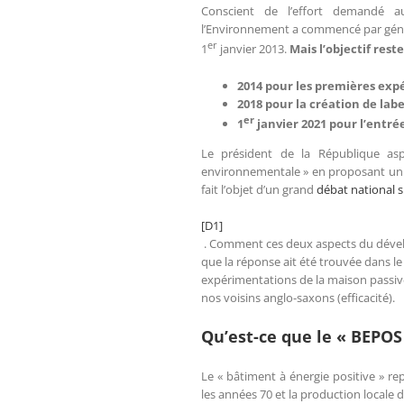
Conscient de l’effort demandé au
l’Environnement a commencé par généra
er
1
janvier 2013.
Mais l’objectif res
2014 pour les premières ex
2018 pour la création de lab
er
1
janvier 2021 pour l’entré
Le président de la République aspi
environnementale » en proposant un 
fait l’objet d’un grand
débat national s
[D1]
. Comment ces deux aspects du dévelo
que la réponse ait été trouvée dans le 
expérimentations de la maison passive 
nos voisins anglo-saxons (efficacité).
Qu’est-ce que le « BEPOS
Le « bâtiment à énergie positive » r
les années 70 et la production locale d