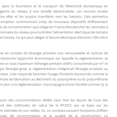
 dans la fourniture et le transport de l’électricité domestique en
igente du réseau à une échelle décentralisée. Les sources locales
tre elles et les surplus transférés vers les besoins. Cela permettra
u compteur communicant Linky de nouveaux dispositifs d’effacement
 pic de consommation (qui oblige en France d’enclencher les centrales à
tionnaire du réseau pourra limiter l’alimentation électrique de certains
heures. Ce qui peut alléger la facture électrique d’environ 10% selon
ise en compte de l’énergie primaire non renouvelable et surtout de
révolutionne l’approche économique sur laquelle la réglementation se
2 fixe un taux maximum d’énergie primaire (kWh) consommée par m² et
re l’énergie grise, la réglementation intégrerait l’énergie produite au
riaux. Cela risque de favoriser l’usage d’isolants biosourcés comme la
 phase de fabrication au détriment du polystyrène ou du polyuréthane
 plus si la réglementation s’accompagne d’une fiscalité comme s’y ai
e suivi des consommations réelles veut tirer les leçons de l’une des
égard des méthodes de calcul de la RT2012 qui se base sur les
estimées et non réelles. Or, on constate souvent l’existence d’effets
tiques de consommation et la qualité de la construction. Le