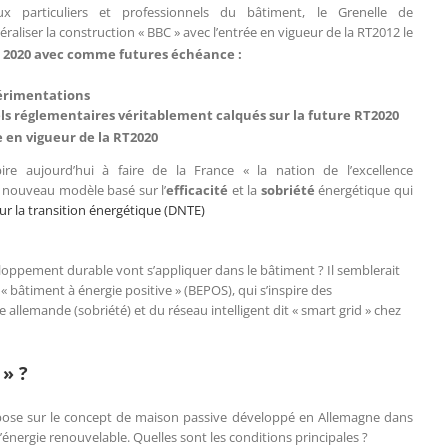
x particuliers et professionnels du bâtiment, le Grenelle de
liser la construction « BBC » avec l’entrée en vigueur de la RT2012 le
te 2020 avec comme futures échéance :
périmentations
els réglementaires véritablement calqués sur la future RT2020
e en vigueur de la RT2020
re aujourd’hui à faire de la France « la nation de l’excellence
nouveau modèle basé sur l’
efficacité
et la
sobriété
énergétique qui
ur la transition énergétique (DNTE)
ppement durable vont s’appliquer dans le bâtiment ? Il semblerait
« bâtiment à énergie positive » (BEPOS), qui s’inspire des
allemande (sobriété) et du réseau intelligent dit « smart grid » chez
 » ?
epose sur le concept de maison passive développé en Allemagne dans
’énergie renouvelable. Quelles sont les conditions principales ?