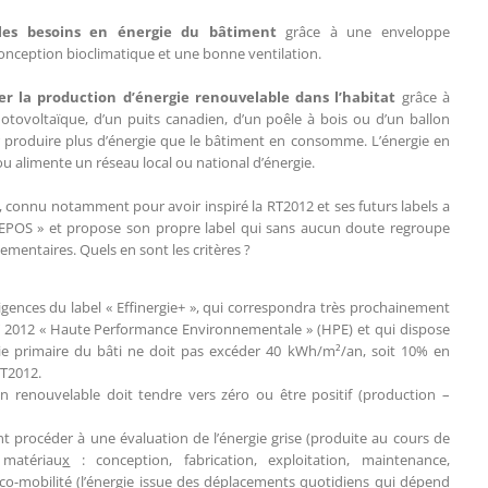
 les besoins en énergie du bâtiment
grâce à une enveloppe
nception bioclimatique et une bonne ventilation.
rer la production d’énergie renouvelable dans l’habitat
grâce à
hotovoltaïque, d’un puits canadien, d’un poêle à bois ou d’un ballon
roduire plus d’énergie que le bâtiment en consomme. L’énergie en
 alimente un réseau local ou national d’énergie.
e, connu notamment pour avoir inspiré la RT2012 et ses futurs labels a
 BEPOS » et propose son propre label qui sans aucun doute regroupe
mentaires. Quels en sont les critères ?
igences du label « Effinergie+ », qui correspondra très prochainement
RT 2012 « Haute Performance Environnementale » (HPE) et qui dispose
e primaire du bâti ne doit pas excéder 40 kWh/m²/an, soit 10% en
RT2012.
on renouvelable doit tendre vers zéro ou être positif (production –
 procéder à une évaluation de l’énergie grise (produite au cours de
matériau
x
: conception, fabrication, exploitation, maintenance,
’eco-mobilité (l’énergie issue des déplacements quotidiens qui dépend