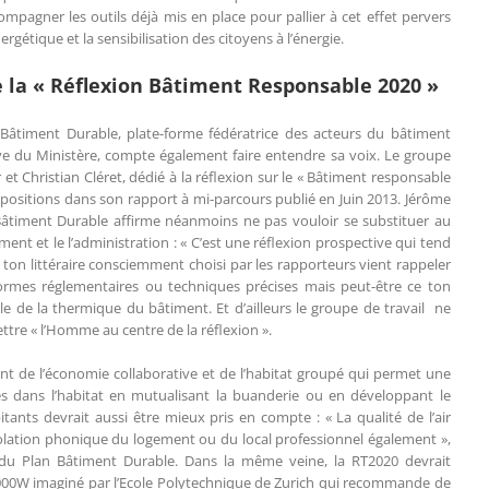
agner les outils déjà mis en place pour pallier à cet effet pervers
étique et la sensibilisation des citoyens à l’énergie.
la « Réflexion Bâtiment Responsable 2020 »
 Bâtiment Durable, plate-forme fédératrice des acteurs du bâtiment
ive du Ministère, compte également faire entendre sa voix. Le groupe
 et Christian Cléret, dédié à la réflexion sur le « Bâtiment responsable
sitions dans son rapport à mi-parcours publié en Juin 2013. Jérôme
Bâtiment Durable affirme néanmoins ne pas vouloir se substituer au
ment et le l’administration : « C’est une réflexion prospective qui tend
. Le ton littéraire consciemment choisi par les rapporteurs vient rappeler
ormes réglementaires ou techniques précises mais peut-être ce ton
ale de la thermique du bâtiment. Et d’ailleurs le groupe de travail ne
ttre « l’Homme au centre de la réflexion ».
t de l’économie collaborative et de l’habitat groupé qui permet une
es dans l’habitat en mutualisant la buanderie ou en développant le
itants devrait aussi être mieux pris en compte : « La qualité de l’air
’isolation phonique du logement ou du local professionnel également »,
nt du Plan Bâtiment Durable. Dans la même veine, la RT2020 devrait
 2000W imaginé par l’Ecole Polytechnique de Zurich qui recommande de