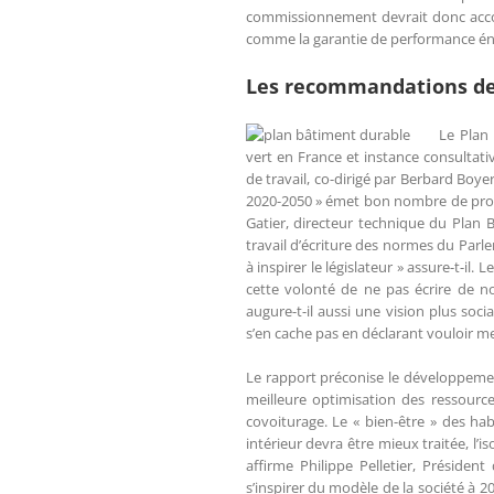
commissionnement devrait donc accomp
comme la garantie de performance énerg
Les recommandations de 
Le Plan
vert en France et instance consultat
de travail, co-dirigé par Berbard Boyer
2020-2050 » émet bon nombre de propo
Gatier, directeur technique du Plan 
travail d’écriture des normes du Parle
à inspirer le législateur » assure-t-il
cette volonté de ne pas écrire de n
augure-t-il aussi une vision plus soci
s’en cache pas en déclarant vouloir me
Le rapport préconise le développemen
meilleure optimisation des ressourc
covoiturage. Le « bien-être » des hab
intérieur devra être mieux traitée, l
affirme Philippe Pelletier, Préside
s’inspirer du modèle de la société à