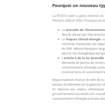
Pourquoi un nouveau typ
La RT2012 vient à peine d’entrer en 
l’horizon 2020 et 2050. Pourquoi ces da
Le
Grenelle de l’Environne
dire de diviser par 4 les émissio
Le
Paquet Climat-Energie
vo
membres d’atteindre les objecti
de 20%, réduire l’émission de 
dans le mix énergétique europ
L’
article 4 de la loi Grenelle
demande de permis de construi
consommation d’énergie primair
constructions, et notamment le 
Responsable en France de 43% de la d
secteur du bâtiment est le gisement d
en réponse aux enjeux climatiques 
gouvernements successifs ont travaill
consommation d’énergie primaire de