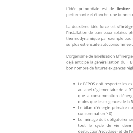
L’idée primordiale est de
limiter
performante et étanche, une bonne co
La deuxième idée force est
d’intég
l’installation de panneaux solaires p
thermodynamique par exemple pour p
surplus est ensuite autoconsommée ou
L’organisme de labellisation Effinergi
déjà anticipé la généralisation du «
bon nombre de futures exigences régle
Le BEPOS doit respecter les ex
au label réglementaire de la 
que la consommation d’énergi
moins que les exigences de la 
Le bilan d’énergie primaire n
consommation > 0)
Le ménage doit obligatoirement
tout le cycle de vie des
u
destruction/recyclage) et de l