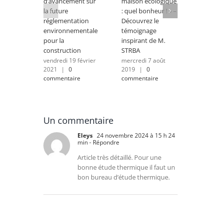
d’avancement sur
maison écologique
demain 
la future
: quel bonheur ! » –
douche
réglementation
Découvrez le
connec
environnementale
témoignage
mardi 6
|
0 c
pour la
inspirant de M.
construction
STRBA
vendredi 19 février
mercredi 7 août
2021
|
0
2019
|
0
commentaire
commentaire
Un commentaire
Eleys
24 novembre 2024 à 15 h 24
min
- Répondre
Article très détaillé. Pour une
bonne étude thermique il faut un
bon bureau d’étude thermique.