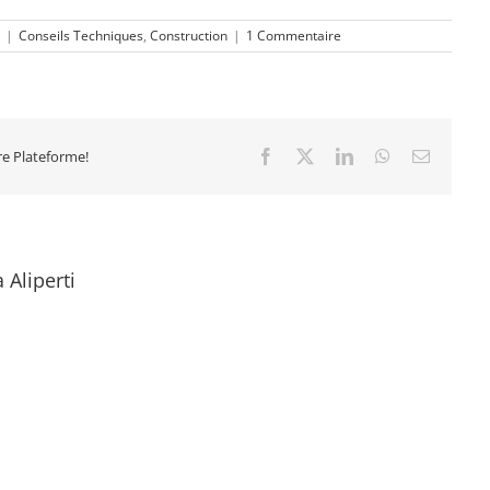
|
Conseils Techniques
,
Construction
|
1 Commentaire
tre Plateforme!
Facebook
X
LinkedIn
WhatsApp
Email
 Aliperti