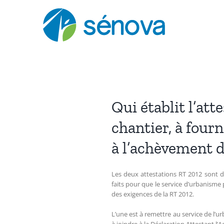
Passer
au
contenu
Qui établit l’att
chantier, à fourn
à l’achèvement d
Les deux attestations RT 2012 sont d
faits pour que le service d’urbanisme 
des exigences de la RT 2012.
L’une est à remettre au service de l’u