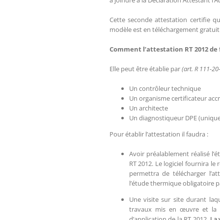
à joindre à la Déclaration Attestant l
Cette seconde attestation certifie 
modèle est en téléchargement gratuit
Comment l’attestation RT 2012 de fi
Elle peut être établie par
(art. R 111-20
Un contrôleur technique
Un organisme certificateur accr
Un architecte
Un diagnostiqueur DPE (unique
Pour établir l’attestation il faudra :
Avoir préalablement réalisé l’
RT 2012. Le logiciel fournira l
permettra de télécharger l’at
l’étude thermique obligatoire 
Une visite sur site durant laq
travaux mis en œuvre et la 
d’application de la RT 2012.
La 