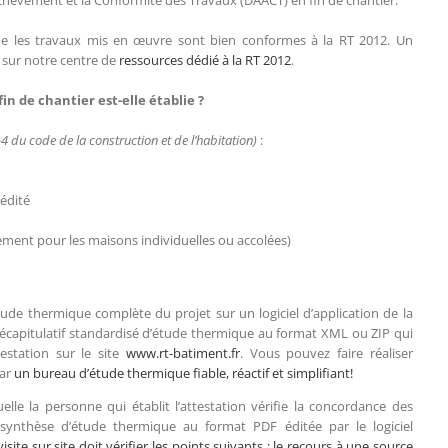
’Achèvement et la Conformité des Travaux (DAACT) en fin de chantier.
que les travaux mis en œuvre sont bien conformes à la RT 2012. Un
 sur notre centre de
ressources dédié à la RT 2012
.
n de chantier est-elle établie ?
-4 du code de la construction et de l’habitation)
:
édité
ment pour les maisons individuelles ou accolées)
étude thermique complète du projet sur un logiciel d’application de la
e récapitulatif standardisé d’étude thermique au format XML ou ZIP qui
testation sur le site
www.rt-batiment.fr
. Vous pouvez faire réaliser
par
un bureau d’étude thermique fiable, réactif et simplifiant!
uelle la personne qui établit l’attestation vérifie la concordance des
synthèse d’étude thermique au format PDF éditée par le logiciel
visite sur site doit vérifier les points suivants : le recours à une source